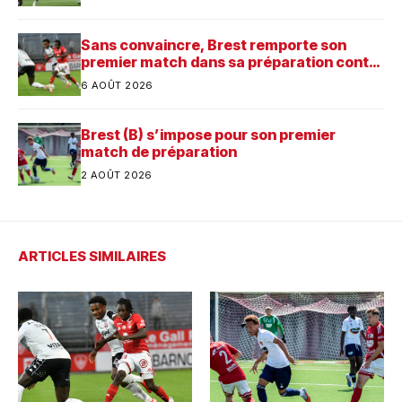
Sans convaincre, Brest remporte son
premier match dans sa préparation contre
Saint-Brieuc
6 AOÛT 2026
Brest (B) s’impose pour son premier
match de préparation
2 AOÛT 2026
ARTICLES SIMILAIRES