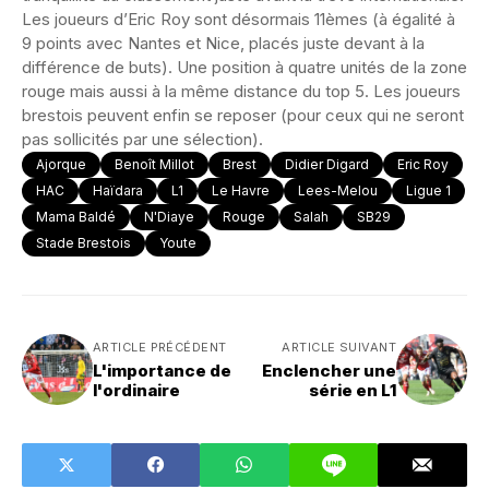
Les joueurs d’Eric Roy sont désormais 11èmes (à égalité à
9 points avec Nantes et Nice, placés juste devant à la
différence de buts). Une position à quatre unités de la zone
rouge mais aussi à la même distance du top 5. Les joueurs
brestois peuvent enfin se reposer (pour ceux qui ne seront
pas sollicités par une sélection).
Ajorque
Benoît Millot
Brest
Didier Digard
Eric Roy
HAC
Haïdara
L1
Le Havre
Lees-Melou
Ligue 1
Mama Baldé
N'Diaye
Rouge
Salah
SB29
Stade Brestois
Youte
ARTICLE PRÉCÉDENT
ARTICLE SUIVANT
L'importance de
Enclencher une
l'ordinaire
série en L1