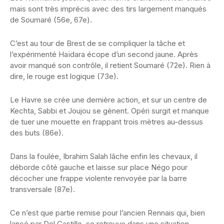
mais sont très imprécis avec des tirs largement manqués
de Soumaré (56e, 67e).
C’est au tour de Brest de se compliquer la tâche et
l’expérimenté Haïdara écope d’un second jaune. Après
avoir manqué son contrôle, il retient Soumaré (72e). Rien à
dire, le rouge est logique (73e).
Le Havre se crée une dernière action, et sur un centre de
Kechta, Sabbi et Joujou se gènent. Opéri surgit et manque
de tuer une mouette en frappant trois mètres au-dessus
des buts (86e).
Dans la foulée, Ibrahim Salah lâche enfin les chevaux, il
déborde côté gauche et laisse sur place Négo pour
décocher une frappe violente renvoyée par la barre
transversale (87e).
Ce n’est que partie remise pour l’ancien Rennais qui, bien
lancé par Del Castillo, se retrouve dans une situation