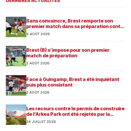
DERNIÈRES ACTUALITÉS
Sans convaincre, Brest remporte son
premier match dans sa préparation contre
Saint-Brieuc
6 AOÛT 2026
Brest (B) s’impose pour son premier
match de préparation
2 AOÛT 2026
Face à Guingamp, Brest a été inquiétant
puis plus consistant
2 AOÛT 2026
Les recours contre le permis de construire
de l’Arkea Park ont été rejetés par la
justice. Quelle est désormais la prochaine
24 JUILLET 2026
étape pour le futur stade du Stade
Brestois ?