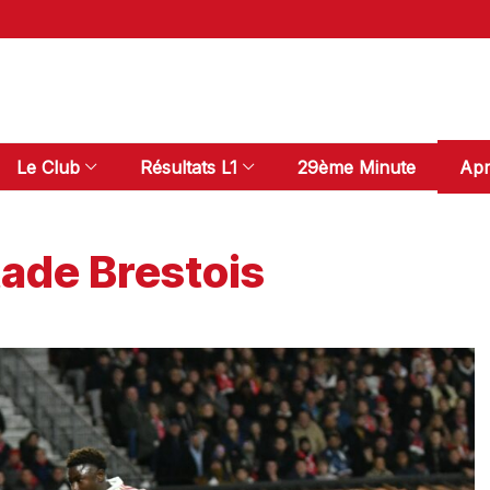
Le Club
Résultats L1
29ème Minute
Apr
ade Brestois