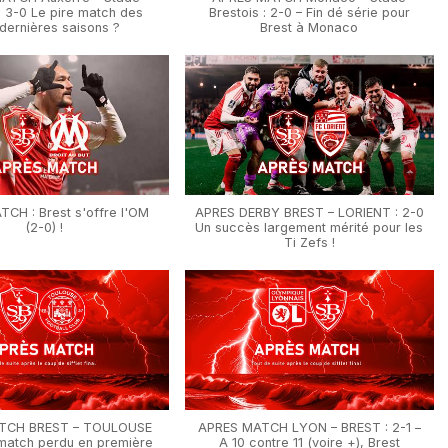
 : 3-0 Le pire match des
Brestois : 2-0 – Fin dé série pour
 dernières saisons ?
Brest à Monaco
CH : Brest s'offre l'OM
APRES DERBY BREST – LORIENT : 2-0
(2-0) !
Un succès largement mérité pour les
Ti Zefs !
TCH BREST – TOULOUSE
APRES MATCH LYON – BREST : 2-1 –
 match perdu en première
A 10 contre 11 (voire +), Brest