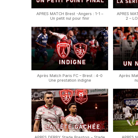
APRES MATCH Brest -Angers : 1-1 –
APRES MATC
Un petit nul pour finir
2 – L
Après Match Paris FC – Brest : 4-0
Après Mat
Une prestation indigne
n
APRES DERBY Stade Brestois – Stade
APRES M