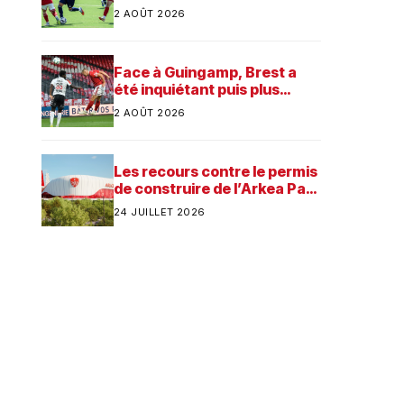
préparation
2 AOÛT 2026
Face à Guingamp, Brest a
été inquiétant puis plus
consistant
2 AOÛT 2026
Les recours contre le permis
de construire de l’Arkea Park
ont été rejetés par la justice.
24 JUILLET 2026
Quelle est désormais la
prochaine étape pour le
futur stade du Stade
Brestois ?