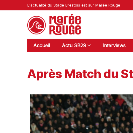
L'actualité du Stade Brestois est sur Marée Rouge
Accueil
Actu SB29
Interviews
Après Match du St