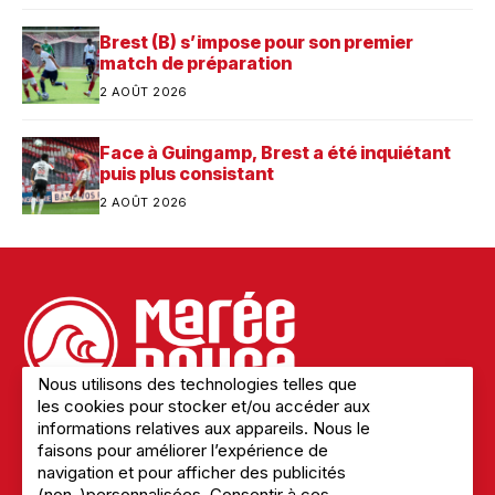
Brest (B) s’impose pour son premier
match de préparation
2 AOÛT 2026
Face à Guingamp, Brest a été inquiétant
puis plus consistant
2 AOÛT 2026
Nous utilisons des technologies telles que
les cookies pour stocker et/ou accéder aux
informations relatives aux appareils. Nous le
faisons pour améliorer l’expérience de
Mentions légales
navigation et pour afficher des publicités
Politique de confidentialité
(non-)personnalisées. Consentir à ces