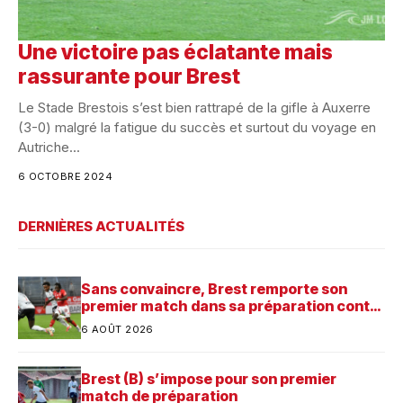
Une victoire pas éclatante mais
rassurante pour Brest
Le Stade Brestois s’est bien rattrapé de la gifle à Auxerre
(3-0) malgré la fatigue du succès et surtout du voyage en
Autriche...
6 OCTOBRE 2024
DERNIÈRES ACTUALITÉS
Sans convaincre, Brest remporte son
premier match dans sa préparation contre
Saint-Brieuc
6 AOÛT 2026
Brest (B) s’impose pour son premier
match de préparation