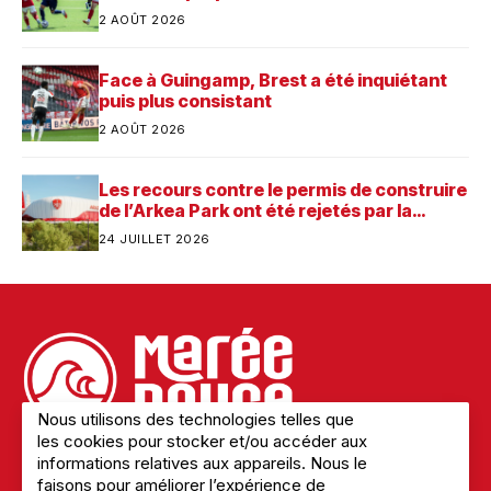
2 AOÛT 2026
Face à Guingamp, Brest a été inquiétant
puis plus consistant
2 AOÛT 2026
Les recours contre le permis de construire
de l’Arkea Park ont été rejetés par la
justice. Quelle est désormais la prochaine
24 JUILLET 2026
étape pour le futur stade du Stade
Brestois ?
Nous utilisons des technologies telles que
les cookies pour stocker et/ou accéder aux
informations relatives aux appareils. Nous le
faisons pour améliorer l’expérience de