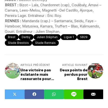
BREST :
Bizot – Lala, Chardonnet (cap), Coulibaly, Amavi –
Camara, Lees-Melou, Magnetti -Del Castillo, Ajorque,
Pereira Lage. Entraîneur : Éric Roy.
RENNES :
Mandanda (cap.) – Santamaria, Seidu, Faye –
Hateboer, Matusiwa, Kamara, Truffert – Blas, Kalimuendo,
Gouiri. Entraîneur : Julien Stephan.
Brest
Derby
Julien Stéphan
Ligue 1
SB29
Stade Brestois
Stade Rennais
ARTICLE PRÉCÉDENT
ARTICLE SUIVANT
Une victoire pas
Deux points de
éclatante mais
perdus pour
rassurante pour
Brest
Brest