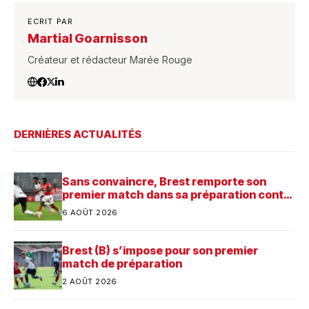
ECRIT PAR
Martial Goarnisson
Créateur et rédacteur Marée Rouge
DERNIÈRES ACTUALITÉS
Sans convaincre, Brest remporte son
premier match dans sa préparation contre
Saint-Brieuc
6 AOÛT 2026
Brest (B) s’impose pour son premier
match de préparation
2 AOÛT 2026