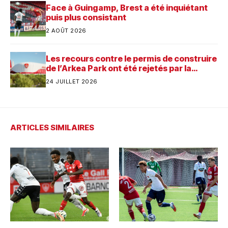
Face à Guingamp, Brest a été inquiétant
puis plus consistant
2 AOÛT 2026
Les recours contre le permis de construire
de l’Arkea Park ont été rejetés par la
justice. Quelle est désormais la prochaine
24 JUILLET 2026
étape pour le futur stade du Stade
Brestois ?
ARTICLES SIMILAIRES