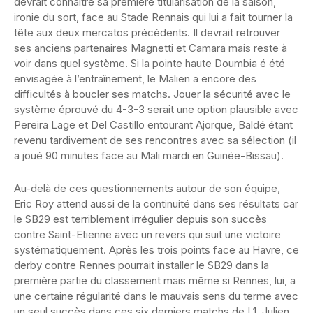
devrait connaître sa première titularisation de la saison,
ironie du sort, face au Stade Rennais qui lui a fait tourner la
tête aux deux mercatos précédents. Il devrait retrouver
ses anciens partenaires Magnetti et Camara mais reste à
voir dans quel système. Si la pointe haute Doumbia é été
envisagée à l’entraînement, le Malien a encore des
difficultés à boucler ses matchs. Jouer la sécurité avec le
système éprouvé du 4-3-3 serait une option plausible avec
Pereira Lage et Del Castillo entourant Ajorque, Baldé étant
revenu tardivement de ses rencontres avec sa sélection (il
a joué 90 minutes face au Mali mardi en Guinée-Bissau).
Au-delà de ces questionnements autour de son équipe,
Eric Roy attend aussi de la continuité dans ses résultats car
le SB29 est terriblement irrégulier depuis son succès
contre Saint-Etienne avec un revers qui suit une victoire
systématiquement. Après les trois points face au Havre, ce
derby contre Rennes pourrait installer le SB29 dans la
première partie du classement mais même si Rennes, lui, a
une certaine régularité dans le mauvais sens du terme avec
un seul succès dans ces six derniers matchs de L1, Julien