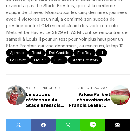
reviendra pas. Le Stade Brestois, qui est la meilleure
équipe de L1 avec Monaco sur les cinq dernières journées
avec 4 victoires et un nul, a confirmé son succès de
prestige contre l’OM en enchaînant des victoire contre
Metz et Le Havre. Le SB29 et l’ASM vont se rencontrer ce
samedi à Louis II pour un test pour voir plus haut pour un
Stade Brestois qui vise désormais, au minimum, le top 10.
Ajorque
Brest
Del Castillo
Eric Roy
L1
Le Havre
Ligue 1
SB29
Stade Brestois
ARTICLE PRÉCÉDENT
ARTICLE SUIVANT
Le succès
Arkea Park et
référence du
rénovation de
Stade Brestois
Francis Le Blé: Ce
face à l'OM
que les candidats
à la Mairie de
Brest veulent
faire