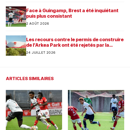
Face à Guingamp, Brest a été inquiétant
puis plus consistant
2 AOÛT 2026
Les recours contre le permis de construire
de l’Arkea Park ont été rejetés par la
justice. Quelle est désormais la prochaine
24 JUILLET 2026
étape pour le futur stade du Stade
Brestois ?
ARTICLES SIMILAIRES