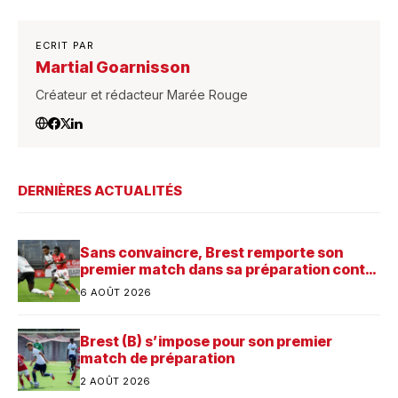
ECRIT PAR
Martial Goarnisson
Créateur et rédacteur Marée Rouge
DERNIÈRES ACTUALITÉS
Sans convaincre, Brest remporte son
premier match dans sa préparation contre
Saint-Brieuc
6 AOÛT 2026
Brest (B) s’impose pour son premier
match de préparation
2 AOÛT 2026