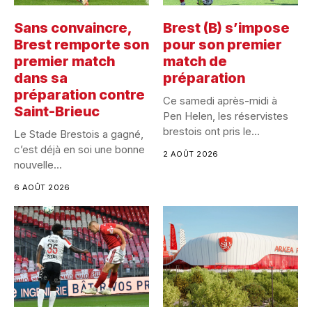
Sans convaincre,
Brest (B) s’impose
Brest remporte son
pour son premier
premier match
match de
dans sa
préparation
préparation contre
Ce samedi après-midi à
Saint-Brieuc
Pen Helen, les réservistes
brestois ont pris le...
Le Stade Brestois a gagné,
c’est déjà en soi une bonne
2 AOÛT 2026
nouvelle...
6 AOÛT 2026