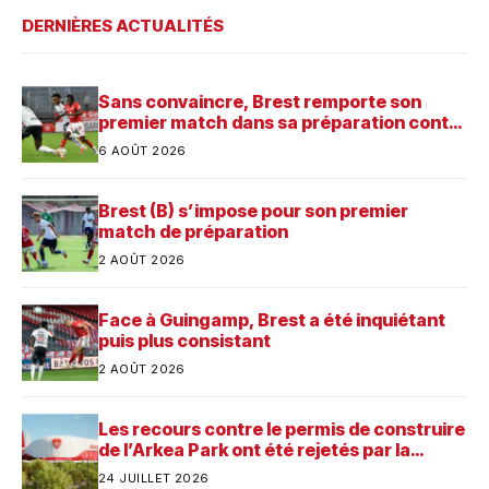
DERNIÈRES ACTUALITÉS
Sans convaincre, Brest remporte son
premier match dans sa préparation contre
Saint-Brieuc
6 AOÛT 2026
Brest (B) s’impose pour son premier
match de préparation
2 AOÛT 2026
Face à Guingamp, Brest a été inquiétant
puis plus consistant
2 AOÛT 2026
Les recours contre le permis de construire
de l’Arkea Park ont été rejetés par la
justice. Quelle est désormais la prochaine
24 JUILLET 2026