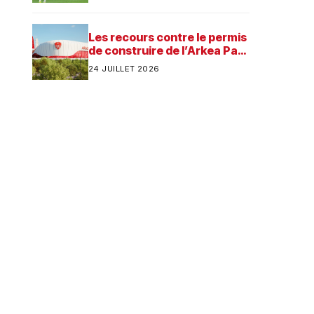
Les recours contre le permis
de construire de l’Arkea Park
ont été rejetés par la justice.
24 JUILLET 2026
Quelle est désormais la
prochaine étape pour le
futur stade du Stade
Brestois ?