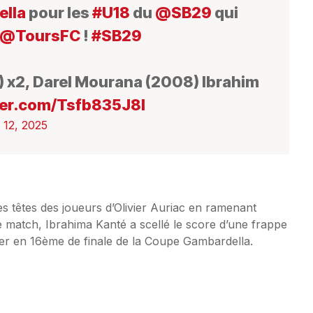
lla
pour les
#U18
du
@SB29
qui
@ToursFC
!
#SB29
 x2, Darel Mourana (2008) Ibrahim
ter.com/Tsfb835J8I
 12, 2025
es têtes des joueurs d’Olivier Auriac en ramenant
de match, Ibrahima Kanté a scellé le score d’une frappe
ler en 16ème de finale de la Coupe Gambardella.