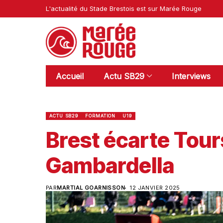
L'actualité du Stade Brestois est sur Marée Rouge
Accueil
Actu SB29
Interviews
ACTU SB29
FORMATION
U19
Brest écarte Tour
Gambardella
PAR
MARTIAL GOARNISSON
12 JANVIER 2025