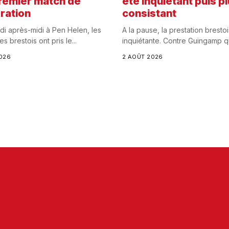
remier match de
été inquiétant puis p
ration
consistant
i après-midi à Pen Helen, les
A la pause, la prestation brestoi
es brestois ont pris le...
inquiétante. Contre Guingamp qui
026
2 AOÛT 2026