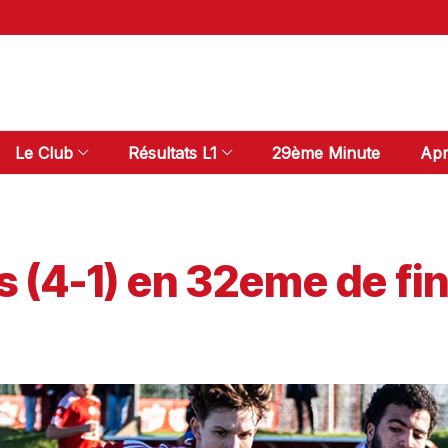
Le Club
Résultats L1
29ème Minute
Apr
s (4-1) en 32eme de fi