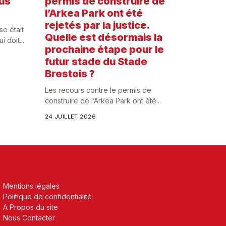
lus
permis de construire de
l’Arkea Park ont été
rejetés par la justice.
se était
Quelle est désormais la
 doit...
prochaine étape pour le
futur stade du Stade
Brestois ?
Les recours contre le permis de
construire de l’Arkea Park ont été...
24 JUILLET 2026
Mentions légales
Politique de confidentialité
A Propos du site
Nous Contacter