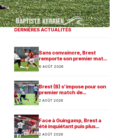
DERNIÈRES ACTUALITÉS
Sans convaincre, Brest
remporte son premier match
dans sa préparation contre
6 AOÛT 2026
Saint-Brieuc
Brest (B) s’impose pour son
premier match de
préparation
2 AOÛT 2026
Face à Guingamp, Brest a
été inquiétant puis plus
consistant
2 AOÛT 2026