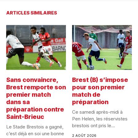
ARTICLES SIMILAIRES
Sans convaincre,
Brest (B) s’impose
Brest remporte son
pour son premier
premier match
match de
dans sa
préparation
préparation contre
Ce samedi après-midi à
Saint-Brieuc
Pen Helen, les réservistes
brestois ont pris le...
Le Stade Brestois a gagné,
c’est déjà en soi une bonne
2 AOÛT 2026