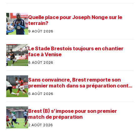
Quelle place pour Joseph Nonge sur le
terrain?
9 AOÛT 2026
Le Stade Brestois toujours en chantier
face à Venise
8 AOÛT 2026
Sans convaincre, Brest remporte son
premier match dans sa préparation contre
Saint-Brieuc
6 AOÛT 2026
Brest (B) s’impose pour son premier
match de préparation
2 AOÛT 2026