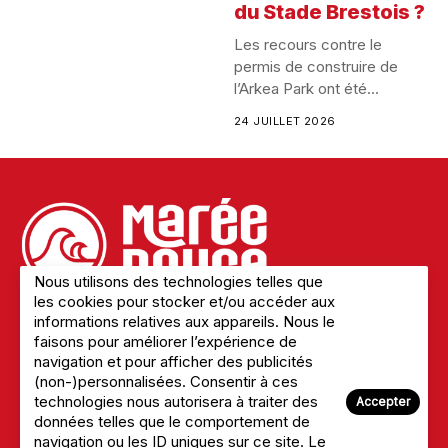
du Stade Brestois ?
Les recours contre le
permis de construire de
l’Arkea Park ont été...
24 JUILLET 2026
Nous utilisons des technologies telles que
les cookies pour stocker et/ou accéder aux
informations relatives aux appareils. Nous le
faisons pour améliorer l’expérience de
Mentions légales
navigation et pour afficher des publicités
Politique de confidentialité
(non-)personnalisées. Consentir à ces
A Propos du site
technologies nous autorisera à traiter des
Accepter
Nous Contacter
données telles que le comportement de
navigation ou les ID uniques sur ce site. Le