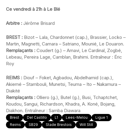
Ce vendredi à 21h à Le Blé
Arbitre :
Jérôme Brisard
BREST :
Bizot – Lala, Chardonnet (cap.), Brassier, Locko –
Martin, Magnetti, Camara – Satriano, Mounié, Le Douaron.
Remplaçants :
Coudert (g.) – Amavi, Le Cardinal, Zogbé,
Lebeau, Pereira Lage, Camblan, Brahimi. Entraîneur : Éric
Roy
REIMS :
Diouf – Foket, Agbadou, Abdelhamid (cap.),
Akiemé – Stambouli, Munetsi, Teuma – Ito – Nakamura –
Diakité
Remplaçants :
Olliero (g.), Butel (g.), Busi, Tchaptchet,
Koudou, Sangui, Richardson, Khadra, A. Koné, Bojang,
Diakhon. Entraîneur : Samba Diawara
Brest
Del Castillo
L1
Lees-Melou
Ligue 1
Reims
SB29
Stade Brestois
Will Still