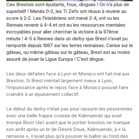
Ces Brestois sont épatants, fous, dingues ! On n’a plus de
superlatif ! Menés 0-2, les Ti Zefs ont réussi à revenir au
score à 2-2. Les Finistériens ont mené 2-4, ont vu les
Rennais revenir à 4-4 et ont eu les ressources mentales
incroyables pour aller chercher la victoire à la 97ème
minute ! 4-5 à Rennes dans un derby que Brest n’avait pu
remporté depuis 1987 sur les terres rennaises. Cerise sur le
gâteau, ou même gâteau sur le gâteau, Brest est au moins
assuré de jouer la Ligue Europa ! C’est dingue.
Les deux défaites face à Lyon et Monaco ont fait mal aux
Brestois. Si Brest méritait largement mieux à Lyon,
l’impuissance après le repos face à Monaco pouvait faire
craindre à un épuisement collectif.
Le début du derby n’était pas pour rassurer les pessimistes
avec une belle frappe croisée de Kalimuendo qui avait
trompé Bizot (4e) avant que le portier brestois ne manque
son arrêt après un tir de Désiré Doué, Kalimuendo, à « la
ramasse », n’avait plus qu’à pousser le ballon au fond des