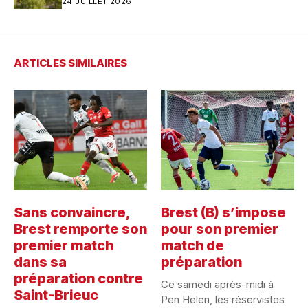
24 JUILLET 2026
étape pour le futur stade du Stade
Brestois ?
ARTICLES SIMILAIRES
Sans convaincre,
Brest (B) s’impose
Brest remporte son
pour son premier
premier match
match de
dans sa
préparation
préparation contre
Ce samedi après-midi à
Saint-Brieuc
Pen Helen, les réservistes