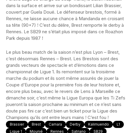
dans la surface et arrive sur un bondissant Lilian Brassier,
couvert par Guela Doué. Le défenseur brestois, formé à
Rennes, ne laisse aucune chance à Mandanda en croisant
sa tête (90+7) ! C’est du délire, Brest remporte le derby à
Rennes. Le SB29 ne s’était plus imposé dans ce Roazhon
Park depuis 1987 !
Le plus beau match de la saison n’est plus Lyon – Brest,
c’est désormais Rennes – Brest. Les Brestois sont des
grands vecteurs de spectacle et d’émotions dans ce
championnat de Ligue 1. Ils remontent sur la troisième
marche du podium et ils sont même assurés de jouer la
Coupe d’Europe pour la première fois de leur histoire et,
encore plus beau, avec le revers de Lens à Marseille ce
dimanche soir, c’est même la Ligue Europa que les Ti Zefs
joueront la saison prochaine au minimum et ce n’est sans
doute pas fini car c’est bien un ticket pour la Ligue des
Champions qu’ils ont entre leurs mains ! C’est fou !
Brassier
Brest
Camara
Derby
Kalimuendo
L1
Ligue 1
Mounié
Rennes
Satriano
SB29