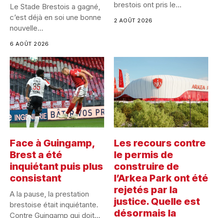
brestois ont pris le...
Le Stade Brestois a gagné,
c’est déjà en soi une bonne
2 AOÛT 2026
nouvelle...
6 AOÛT 2026
Face à Guingamp,
Les recours contre
Brest a été
le permis de
inquiétant puis plus
construire de
consistant
l’Arkea Park ont été
rejetés par la
A la pause, la prestation
justice. Quelle est
brestoise était inquiétante.
désormais la
Contre Guingamp qui doit...