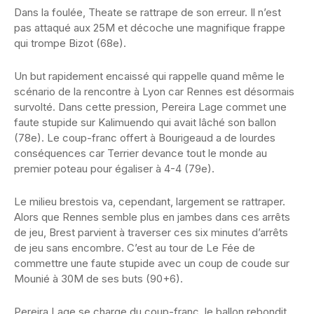
Dans la foulée, Theate se rattrape de son erreur. Il n’est
pas attaqué aux 25M et décoche une magnifique frappe
qui trompe Bizot (68e).
Un but rapidement encaissé qui rappelle quand même le
scénario de la rencontre à Lyon car Rennes est désormais
survolté. Dans cette pression, Pereira Lage commet une
faute stupide sur Kalimuendo qui avait lâché son ballon
(78e). Le coup-franc offert à Bourigeaud a de lourdes
conséquences car Terrier devance tout le monde au
premier poteau pour égaliser à 4-4 (79e).
Le milieu brestois va, cependant, largement se rattraper.
Alors que Rennes semble plus en jambes dans ces arrêts
de jeu, Brest parvient à traverser ces six minutes d’arrêts
de jeu sans encombre. C’est au tour de Le Fée de
commettre une faute stupide avec un coup de coude sur
Mounié à 30M de ses buts (90+6).
Pereira Lage se charge du coup-franc, le ballon rebondit