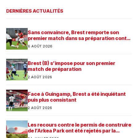
DERNIÈRES ACTUALITÉS
Sans convaincre, Brest remporte son
premier match dans sa préparation contre
Saint-Brieuc
6 AOÛT 2026
Brest (B) s’impose pour son premier
match de préparation
2 AOÛT 2026
Face à Guingamp, Brest a été inquiétant
puis plus consistant
2 AOÛT 2026
Les recours contre le permis de construire
de l’Arkea Park ont été rejetés par la
justice. Quelle est désormais la prochaine