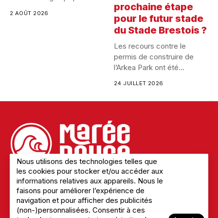
prochaine étape
2 AOÛT 2026
pour le futur stade
du Stade Brestois ?
Les recours contre le
permis de construire de
l’Arkea Park ont été...
24 JUILLET 2026
Nous utilisons des technologies telles que
les cookies pour stocker et/ou accéder aux
informations relatives aux appareils. Nous le
faisons pour améliorer l’expérience de
Mentions légales
navigation et pour afficher des publicités
Politique de confidentialité
(non-)personnalisées. Consentir à ces
A Propos du site