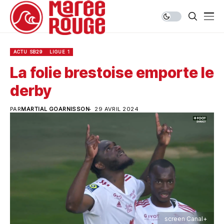
ACTU SB29
LIGUE 1
La folie brestoise emporte le
derby
PAR
MARTIAL GOARNISSON
29 AVRIL 2024
screen Canal+