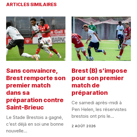
ARTICLES SIMILAIRES
Sans convaincre,
Brest (B) s’impose
Brest remporte son
pour son premier
premier match
match de
dans sa
préparation
préparation contre
Ce samedi après-midi à
Saint-Brieuc
Pen Helen, les réservistes
brestois ont pris le...
Le Stade Brestois a gagné,
c’est déjà en soi une bonne
2 AOÛT 2026
nouvelle...