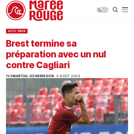
ACTU SB29
Brest termine sa
préparation avec un nul
contre Cagliari
PAR
MARTIAL GOARNISSON
5 AOÛT 2023