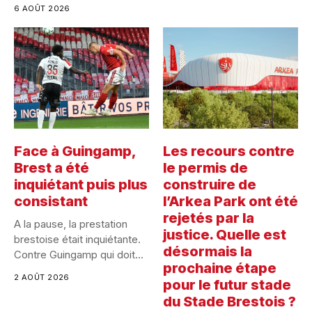
6 AOÛT 2026
Face à Guingamp,
Les recours contre
Brest a été
le permis de
inquiétant puis plus
construire de
consistant
l’Arkea Park ont été
rejetés par la
A la pause, la prestation
justice. Quelle est
brestoise était inquiétante.
désormais la
Contre Guingamp qui doit...
prochaine étape
2 AOÛT 2026
pour le futur stade
du Stade Brestois ?