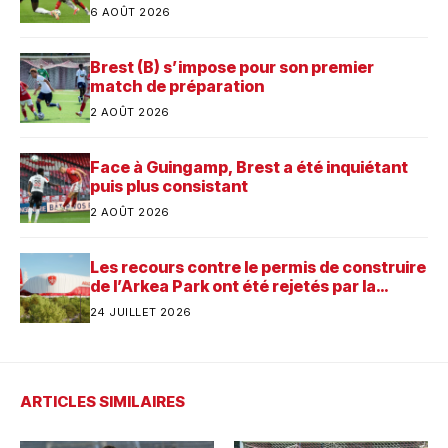
Saint-Brieuc
6 AOÛT 2026
Brest (B) s’impose pour son premier
match de préparation
2 AOÛT 2026
Face à Guingamp, Brest a été inquiétant
puis plus consistant
2 AOÛT 2026
Les recours contre le permis de construire
de l’Arkea Park ont été rejetés par la
justice. Quelle est désormais la prochaine
24 JUILLET 2026
étape pour le futur stade du Stade
Brestois ?
ARTICLES SIMILAIRES