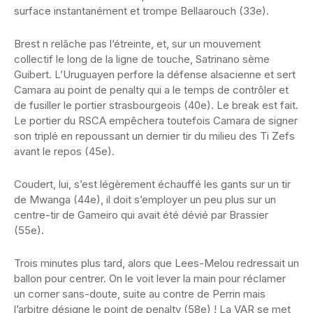
surface instantanément et trompe Bellaarouch (33e).
Brest n relâche pas l’étreinte, et, sur un mouvement
collectif le long de la ligne de touche, Satrinano sème
Guibert. L’Uruguayen perfore la défense alsacienne et sert
Camara au point de penalty qui a le temps de contrôler et
de fusiller le portier strasbourgeois (40e). Le break est fait.
Le portier du RSCA empêchera toutefois Camara de signer
son triplé en repoussant un dernier tir du milieu des Ti Zefs
avant le repos (45e).
Coudert, lui, s’est légèrement échauffé les gants sur un tir
de Mwanga (44e), il doit s’employer un peu plus sur un
centre-tir de Gameiro qui avait été dévié par Brassier
(55e).
Trois minutes plus tard, alors que Lees-Melou redressait un
ballon pour centrer. On le voit lever la main pour réclamer
un corner sans-doute, suite au contre de Perrin mais
l’arbitre désigne le point de penalty (58e) ! La VAR se met