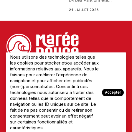
l’Arkea Park ont été...
24 JUILLET 2026
Nous utilisons des technologies telles que
les cookies pour stocker et/ou accéder aux
informations relatives aux appareils. Nous le
faisons pour améliorer l’expérience de
Mentions légales
navigation et pour afficher des publicités
Politique de confidentialité
(non-)personnalisées. Consentir à ces
A Propos du site
technologies nous autorisera à traiter des
Accepter
Nous Contacter
données telles que le comportement de
navigation ou les ID uniques sur ce site. Le
fait de ne pas consentir ou de retirer son
consentement peut avoir un effet négatif
sur certaines fonctionnalités et
© 2026 Marée Rouge
caractéristiques.