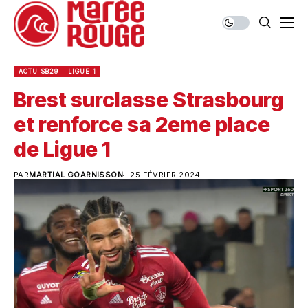
ACTU SB29
LIGUE 1
Brest surclasse Strasbourg
et renforce sa 2eme place
de Ligue 1
PAR
MARTIAL GOARNISSON
25 FÉVRIER 2024