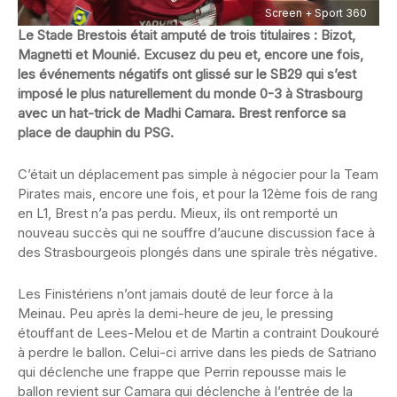
Screen + Sport 360
Le Stade Brestois était amputé de trois titulaires : Bizot,
Magnetti et Mounié. Excusez du peu et, encore une fois,
les événements négatifs ont glissé sur le SB29 qui s’est
imposé le plus naturellement du monde 0-3 à Strasbourg
avec un hat-trick de Madhi Camara. Brest renforce sa
place de dauphin du PSG.
C’était un déplacement pas simple à négocier pour la Team
Pirates mais, encore une fois, et pour la 12ème fois de rang
en L1, Brest n’a pas perdu. Mieux, ils ont remporté un
nouveau succès qui ne souffre d’aucune discussion face à
des Strasbourgeois plongés dans une spirale très négative.
Les Finistériens n’ont jamais douté de leur force à la
Meinau. Peu après la demi-heure de jeu, le pressing
étouffant de Lees-Melou et de Martin a contraint Doukouré
à perdre le ballon. Celui-ci arrive dans les pieds de Satriano
qui déclenche une frappe que Perrin repousse mais le
ballon revient sur Camara qui déclenche à l’entrée de la