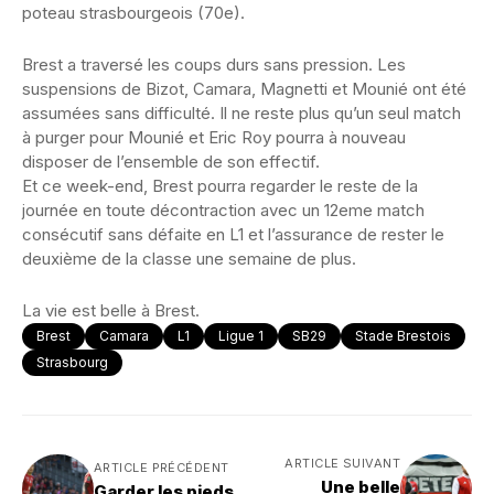
poteau strasbourgeois (70e).
Brest a traversé les coups durs sans pression. Les
suspensions de Bizot, Camara, Magnetti et Mounié ont été
assumées sans difficulté. Il ne reste plus qu’un seul match
à purger pour Mounié et Eric Roy pourra à nouveau
disposer de l’ensemble de son effectif.
Et ce week-end, Brest pourra regarder le reste de la
journée en toute décontraction avec un 12eme match
consécutif sans défaite en L1 et l’assurance de rester le
deuxième de la classe une semaine de plus.
La vie est belle à Brest.
Brest
Camara
L1
Ligue 1
SB29
Stade Brestois
Strasbourg
ARTICLE SUIVANT
ARTICLE PRÉCÉDENT
Une belle
Garder les pieds