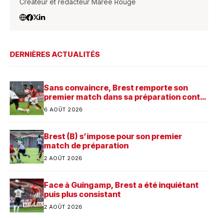
Créateur et rédacteur Marée Rouge
DERNIÈRES ACTUALITÉS
Sans convaincre, Brest remporte son
premier match dans sa préparation contre
Saint-Brieuc
6 AOÛT 2026
Brest (B) s’impose pour son premier
match de préparation
2 AOÛT 2026
Face à Guingamp, Brest a été inquiétant
puis plus consistant
2 AOÛT 2026