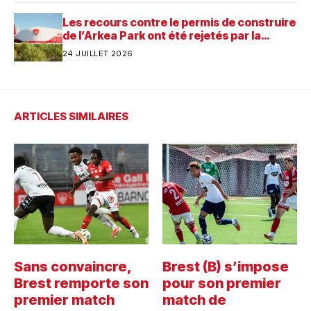
Les recours contre le permis de construire
de l’Arkea Park ont été rejetés par la
justice. Quelle est désormais la prochaine
24 JUILLET 2026
étape pour le futur stade du Stade
Brestois ?
ARTICLES SIMILAIRES
Sans convaincre,
Brest (B) s’impose
Brest remporte son
pour son premier
premier match
match de