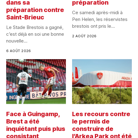
dans sa
préparation
préparation contre
Ce samedi après-midi à
Saint-Brieuc
Pen Helen, les réservistes
brestois ont pris le...
Le Stade Brestois a gagné,
c’est déjà en soi une bonne
2 AOÛT 2026
nouvelle...
6 AOÛT 2026
Face à Guingamp,
Les recours contre
Brest a été
le permis de
inquiétant puis plus
construire de
consistant
l’Arkea Park ont été