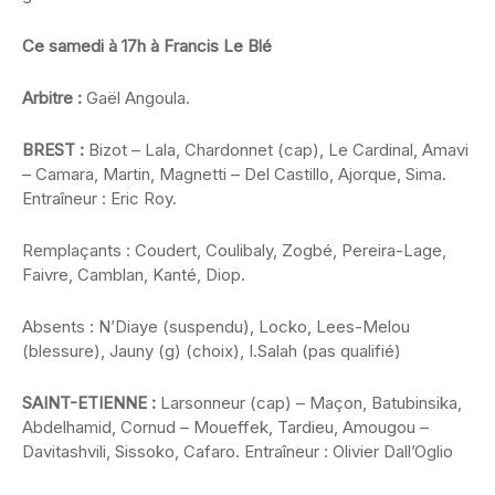
Ce samedi à 17h à Francis Le Blé
Arbitre :
Gaël Angoula.
BREST :
Bizot – Lala, Chardonnet (cap), Le Cardinal, Amavi
– Camara, Martin, Magnetti – Del Castillo, Ajorque, Sima.
Entraîneur : Eric Roy.
Remplaçants : Coudert, Coulibaly, Zogbé, Pereira-Lage,
Faivre, Camblan, Kanté, Diop.
Absents : N’Diaye (suspendu), Locko, Lees-Melou
(blessure), Jauny (g) (choix), I.Salah (pas qualifié)
SAINT-ETIENNE :
Larsonneur (cap) – Maçon, Batubinsika,
Abdelhamid, Cornud – Moueffek, Tardieu, Amougou –
Davitashvili, Sissoko, Cafaro. Entraîneur : Olivier Dall’Oglio