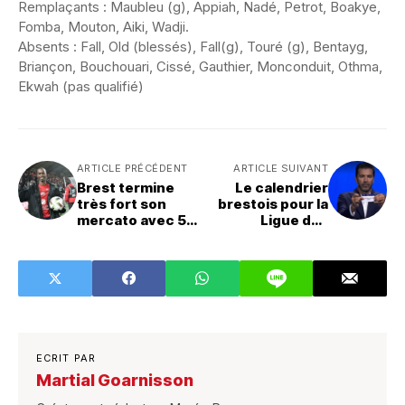
Remplaçants : Maubleu (g), Appiah, Nadé, Petrot, Boakye,
Fomba, Mouton, Aiki, Wadji.
Absents : Fall, Old (blessés), Fall(g), Touré (g), Bentayg,
Briançon, Bouchouari, Cissé, Gauthier, Monconduit, Othma,
Ekwah (pas qualifié)
ARTICLE PRÉCÉDENT
ARTICLE SUIVANT
Brest termine
Le calendrier
très fort son
brestois pour la
mercato avec 5
Ligue des
arrivées !
Champions a été
dévoilé
ECRIT PAR
Martial Goarnisson