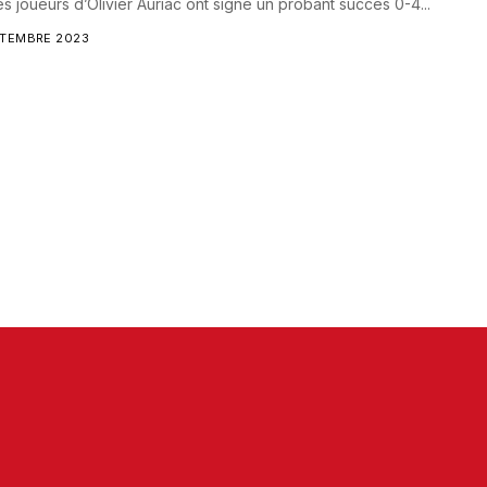
les joueurs d’Olivier Auriac ont signé un probant succès 0-4...
PTEMBRE 2023