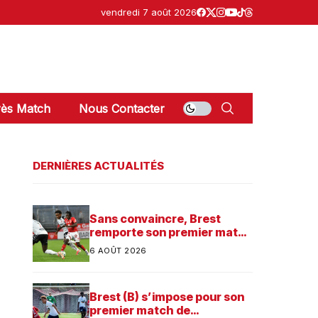
vendredi 7 août 2026
ès Match
Nous Contacter
DERNIÈRES ACTUALITÉS
Sans convaincre, Brest
remporte son premier match
dans sa préparation contre
6 AOÛT 2026
Saint-Brieuc
Brest (B) s’impose pour son
premier match de