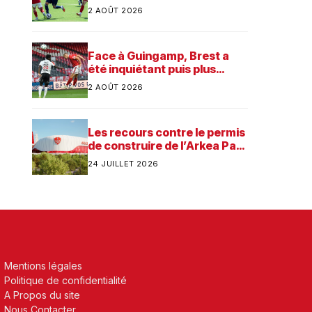
préparation
2 AOÛT 2026
Face à Guingamp, Brest a
été inquiétant puis plus
consistant
2 AOÛT 2026
Les recours contre le permis
de construire de l’Arkea Park
ont été rejetés par la justice.
24 JUILLET 2026
Quelle est désormais la
prochaine étape pour le
futur stade du Stade
Brestois ?
Mentions légales
Politique de confidentialité
A Propos du site
Nous Contacter