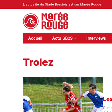
L'actualité du Stade Brestois est sur Marée Rouge
Accueil
Actu SB29
Interviews
Trolez
Les
Comme