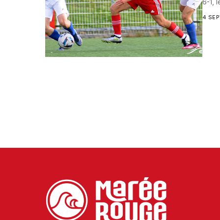
6-1, 
4 SE