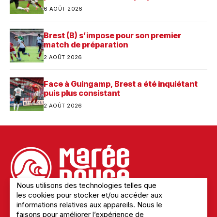
Saint-Brieuc
6 AOÛT 2026
Brest (B) s’impose pour son premier
match de préparation
2 AOÛT 2026
Face à Guingamp, Brest a été inquiétant
puis plus consistant
2 AOÛT 2026
Nous utilisons des technologies telles que
les cookies pour stocker et/ou accéder aux
informations relatives aux appareils. Nous le
faisons pour améliorer l’expérience de