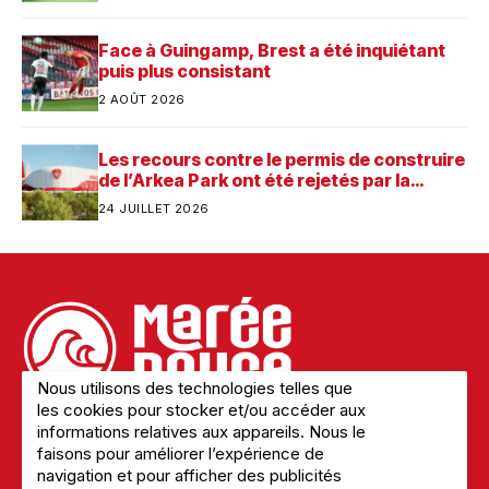
Face à Guingamp, Brest a été inquiétant
puis plus consistant
2 AOÛT 2026
Les recours contre le permis de construire
de l’Arkea Park ont été rejetés par la
justice. Quelle est désormais la prochaine
24 JUILLET 2026
étape pour le futur stade du Stade
Brestois ?
Nous utilisons des technologies telles que
les cookies pour stocker et/ou accéder aux
informations relatives aux appareils. Nous le
faisons pour améliorer l’expérience de
Mentions légales
navigation et pour afficher des publicités