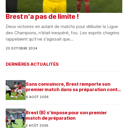
Brest n’a pas de limite !
Deux victoires en autant de matchs pour débuter la Ligue
des Champions, n’était inespéré, fou. Les esprits chagrins
rappelaient qu’il ne s’agissait que...
23 OCTOBRE 2024
DERNIÈRES ACTUALITÉS
Sans convaincre, Brest remporte son
premier match dans sa préparation contre
Saint-Brieuc
6 AOÛT 2026
Brest (B) s’impose pour son premier
match de préparation
2 AOÛT 2026