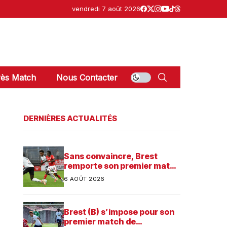
vendredi 7 août 2026
ès Match
Nous Contacter
DERNIÈRES ACTUALITÉS
Sans convaincre, Brest
remporte son premier match
dans sa préparation contre
6 AOÛT 2026
Saint-Brieuc
Brest (B) s’impose pour son
premier match de