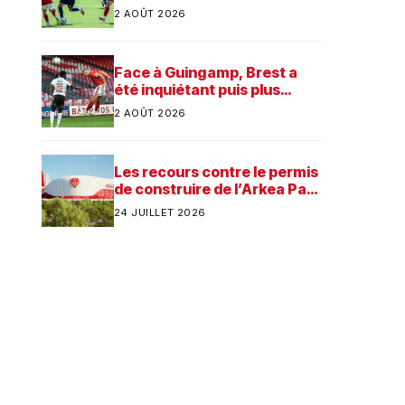
préparation
2 AOÛT 2026
Face à Guingamp, Brest a
été inquiétant puis plus
consistant
2 AOÛT 2026
Les recours contre le permis
de construire de l’Arkea Park
ont été rejetés par la justice.
24 JUILLET 2026
Quelle est désormais la
prochaine étape pour le
futur stade du Stade
Brestois ?