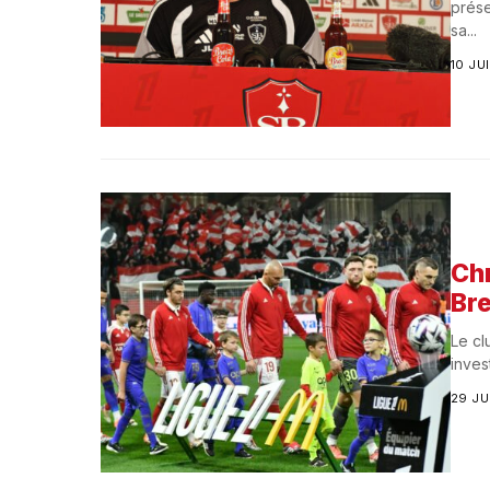
prése
sa...
10 JU
Chr
Bre
Le cl
inves
29 JU