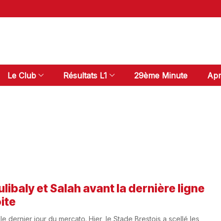
Le Club
Résultats L1
29ème Minute
Apr
libaly et Salah avant la dernière ligne
ite
 le dernier jour du mercato. Hier, le Stade Brestois a scellé les