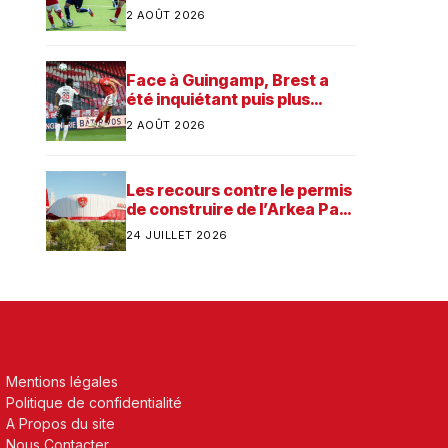
préparation
2 AOÛT 2026
Face à Guingamp, Brest a
été inquiétant puis plus
consistant
2 AOÛT 2026
Les recours contre le permis
de construire de l’Arkea Park
ont été rejetés par la justice.
24 JUILLET 2026
Quelle est désormais la
prochaine étape pour le
futur stade du Stade
Brestois ?
Mentions légales
Politique de confidentialité
A Propos du site
Nous Contacter