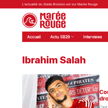
L'actualité du Stade Brestois est sur Marée Rouge
Accueil
Actu SB29
Interviews
Ibrahim Salah
Cou
dro
C’est