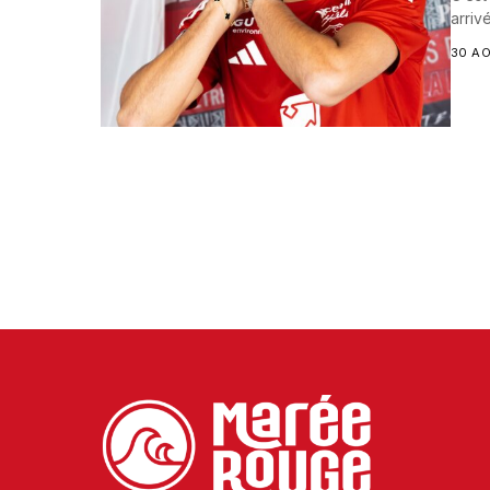
arriv
30 A