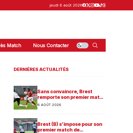
jeudi 6 août 2026
ès Match
Nous Contacter
DERNIÈRES ACTUALITÉS
Sans convaincre, Brest
remporte son premier match
dans sa préparation contre
6 AOÛT 2026
Saint-Brieuc
Brest (B) s’impose pour son
premier match de