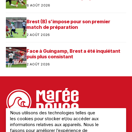
Saint-Brieuc
6 AOÛT 2026
Brest (B) s’impose pour son premier
match de préparation
2 AOÛT 2026
Face à Guingamp, Brest a été inquiétant
puis plus consistant
2 AOÛT 2026
Nous utilisons des technologies telles que
les cookies pour stocker et/ou accéder aux
informations relatives aux appareils. Nous le
faisons pour améliorer l’expérience de