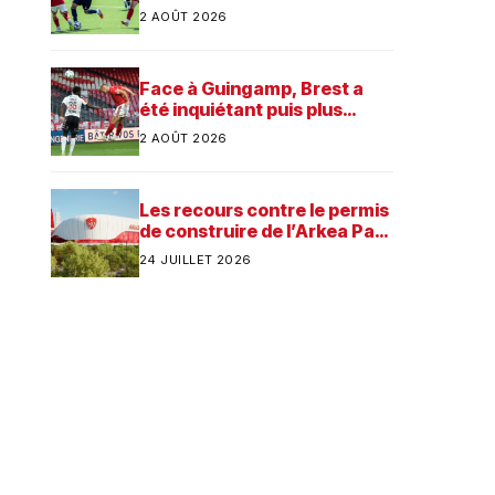
préparation
2 AOÛT 2026
Face à Guingamp, Brest a
été inquiétant puis plus
consistant
2 AOÛT 2026
Les recours contre le permis
de construire de l’Arkea Park
ont été rejetés par la justice.
24 JUILLET 2026
Quelle est désormais la
prochaine étape pour le
futur stade du Stade
Brestois ?