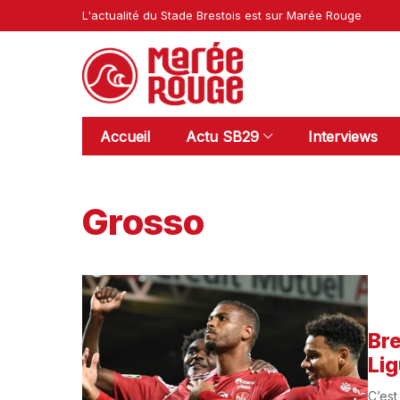
L'actualité du Stade Brestois est sur Marée Rouge
Accueil
Actu SB29
Interviews
Grosso
Bre
Lig
C’est