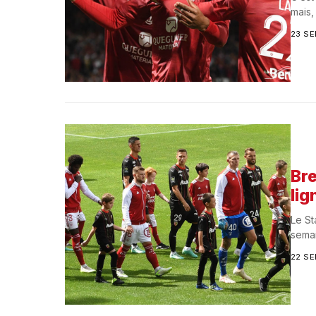
mais,
23 S
Bre
lig
Le St
semai
22 S