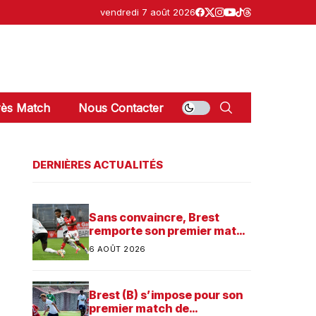
vendredi 7 août 2026
ès Match
Nous Contacter
DERNIÈRES ACTUALITÉS
Sans convaincre, Brest
remporte son premier match
dans sa préparation contre
6 AOÛT 2026
Saint-Brieuc
Brest (B) s’impose pour son
premier match de