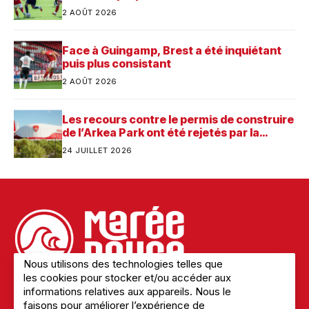
2 AOÛT 2026
Face à Guingamp, Brest a été inquiétant
puis plus consistant
2 AOÛT 2026
Les recours contre le permis de construire
de l’Arkea Park ont été rejetés par la
justice. Quelle est désormais la prochaine
24 JUILLET 2026
étape pour le futur stade du Stade
Brestois ?
Nous utilisons des technologies telles que
les cookies pour stocker et/ou accéder aux
informations relatives aux appareils. Nous le
faisons pour améliorer l’expérience de