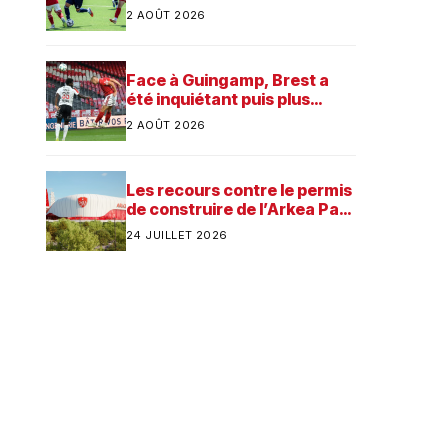
préparation
2 AOÛT 2026
Face à Guingamp, Brest a
été inquiétant puis plus
consistant
2 AOÛT 2026
Les recours contre le permis
de construire de l’Arkea Park
ont été rejetés par la justice.
24 JUILLET 2026
Quelle est désormais la
prochaine étape pour le
futur stade du Stade
Brestois ?