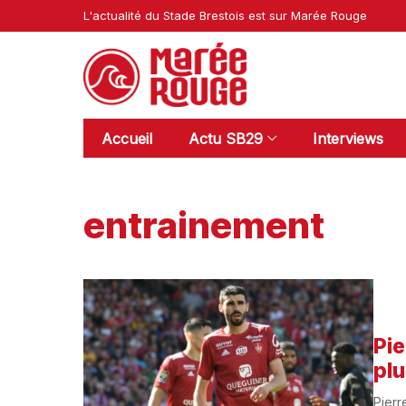
L'actualité du Stade Brestois est sur Marée Rouge
Accueil
Actu SB29
Interviews
entrainement
Pie
plu
Pierr