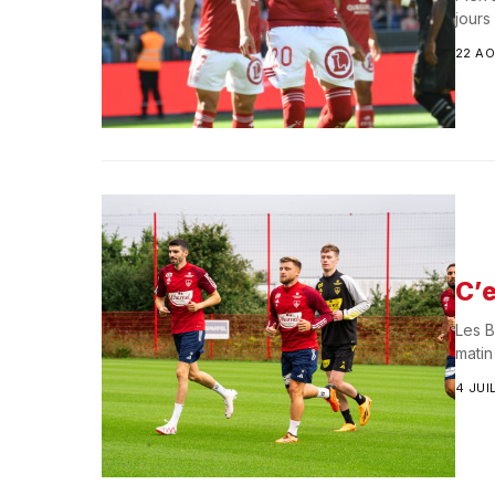
jours
22 A
C’e
Les B
matin
4 JUI