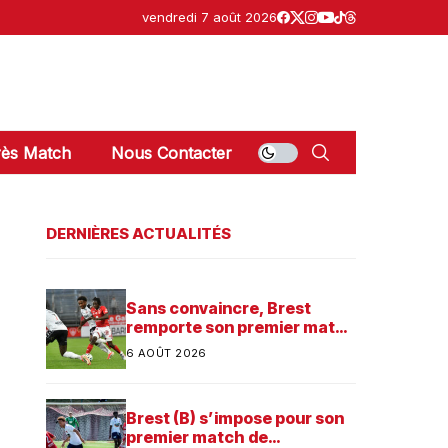
vendredi 7 août 2026
ès Match
Nous Contacter
DERNIÈRES ACTUALITÉS
Sans convaincre, Brest
remporte son premier match
dans sa préparation contre
6 AOÛT 2026
Saint-Brieuc
Brest (B) s’impose pour son
premier match de