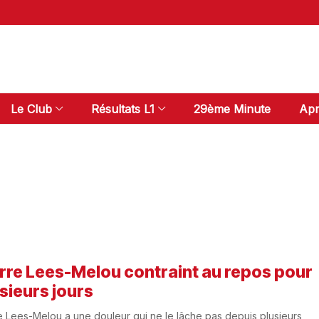
Le Club
Résultats L1
29ème Minute
Apr
rre Lees-Melou contraint au repos pour
sieurs jours
e Lees-Melou a une douleur qui ne le lâche pas depuis plusieurs