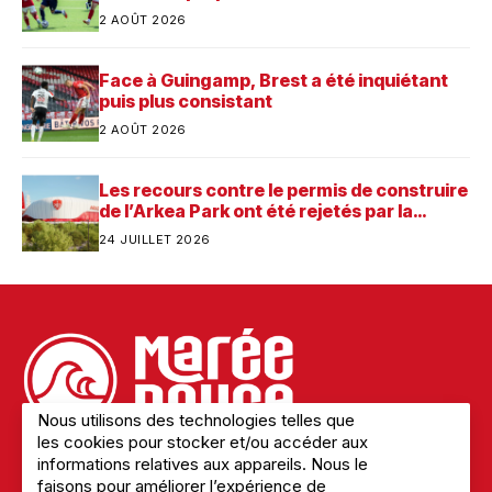
2 AOÛT 2026
Face à Guingamp, Brest a été inquiétant
puis plus consistant
2 AOÛT 2026
Les recours contre le permis de construire
de l’Arkea Park ont été rejetés par la
justice. Quelle est désormais la prochaine
24 JUILLET 2026
étape pour le futur stade du Stade
Brestois ?
Nous utilisons des technologies telles que
les cookies pour stocker et/ou accéder aux
informations relatives aux appareils. Nous le
faisons pour améliorer l’expérience de