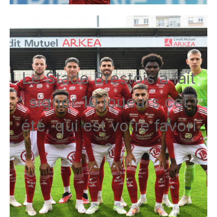
Le Stade Brestois a fait
signer 10 joueurs cet
été, qui est votre favori
?