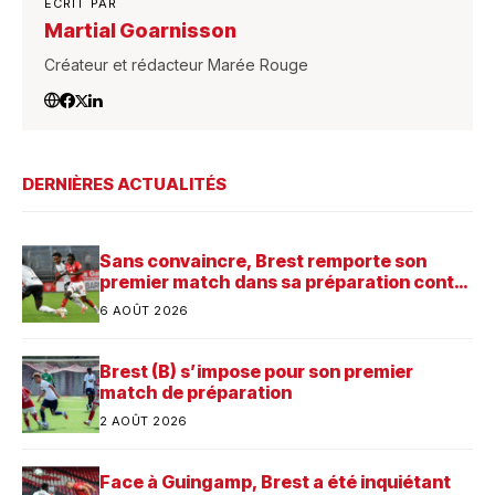
ECRIT PAR
Martial Goarnisson
Créateur et rédacteur Marée Rouge
DERNIÈRES ACTUALITÉS
Sans convaincre, Brest remporte son
premier match dans sa préparation contre
Saint-Brieuc
6 AOÛT 2026
Brest (B) s’impose pour son premier
match de préparation
2 AOÛT 2026
Face à Guingamp, Brest a été inquiétant