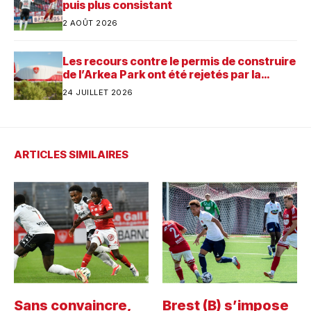
puis plus consistant
2 AOÛT 2026
Les recours contre le permis de construire
de l’Arkea Park ont été rejetés par la
justice. Quelle est désormais la prochaine
24 JUILLET 2026
étape pour le futur stade du Stade
Brestois ?
ARTICLES SIMILAIRES
Sans convaincre,
Brest (B) s’impose