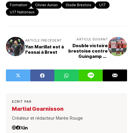
Formation
Olivier Auriac
Stade Brestois
U17
U17 Nationaux
ARTICLE SUIVANT
ARTICLE PRÉCÉDENT
Double victoire
Yan Marillat est à
brestoise contre
l'essai à Brest
Guingamp et
Concarneau
ECRIT PAR
Martial Goarnisson
Créateur et rédacteur Marée Rouge