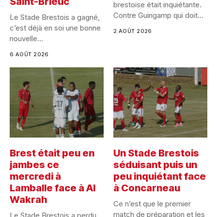
Saint-Brieuc
brestoise était inquiétante.
Contre Guingamp qui doit...
Le Stade Brestois a gagné,
c’est déjà en soi une bonne
2 AOÛT 2026
nouvelle...
6 AOÛT 2026
Brest était peu en
Un Stade Brestois
jambes ce
séduisant puis un
mercredi à
peu inquiétant face
Lamballe face à Al
à Concarneau
Wakrah
Ce n’est que le premier
match de préparation et les
Le Stade Brestois a perdu