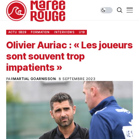
ACTU SB29
FORMATION
INTERVIEWS
U19
Olivier Auriac : « Les joueurs
sont souvent trop
impatients »
PAR
MARTIAL GOARNISSON
8 SEPTEMBRE 2023