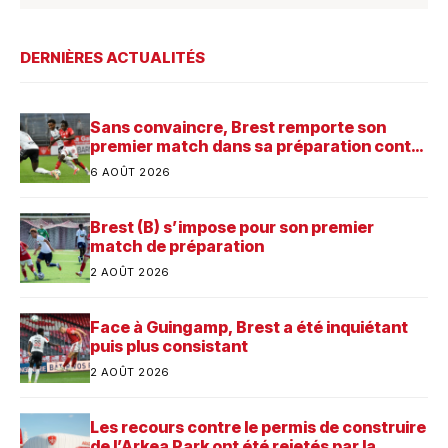
DERNIÈRES ACTUALITÉS
Sans convaincre, Brest remporte son
premier match dans sa préparation contre
Saint-Brieuc
6 AOÛT 2026
Brest (B) s’impose pour son premier
match de préparation
2 AOÛT 2026
Face à Guingamp, Brest a été inquiétant
puis plus consistant
2 AOÛT 2026
Les recours contre le permis de construire
de l’Arkea Park ont été rejetés par la