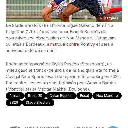
P.Marques
Le Stade Brestois (B) affronte Ergué Gaberic demain à
Pluguffan (17h). L’occasion pour Franck Kerdilès de
poursuivre son observation de Noa Manette. L’attaquant
qui était à Bordeaux,
a marqué contre Pontivy
et sera à
nouveau testé ce samedi.
Il sera accompagné de Dylan Rustico (Strasbourg), un
milieu gauche franco-béninois de 18 ans qui a été formé à
Cavigal Nice Sports avant de rejoindre Strasbourg en 2022.
Par contre, les essais sont terminés pour Adama Bamba
(Montpellier) et Mactar Niakhe (Boulogne).
Amical
Brest (B)
Dylan Rustico
Essai
Noa Manette
SB29
Stade Brestois