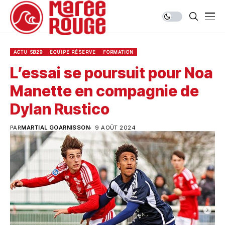
ACTU SB29
EQUIPE RÉSERVE
FORMATION
L’essai se poursuit pour Noa
Manette en compagnie de
Dylan Rustico
PAR
MARTIAL GOARNISSON
9 AOÛT 2024