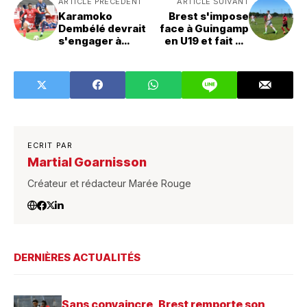
ARTICLE PRÉCÉDENT
ARTICLE SUIVANT
Karamoko
Brest s'impose
Dembélé devrait
face à Guingamp
s'engager à
en U19 et fait un
Queens Park
nul en U17
Rangers
ECRIT PAR
Martial Goarnisson
Créateur et rédacteur Marée Rouge
DERNIÈRES ACTUALITÉS
Sans convaincre, Brest remporte son