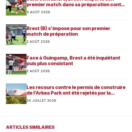
premier match dans sa préparation contre
Saint-Brieuc
6 AOÛT 2026
Brest (B) s’impose pour son premier
match de préparation
2 AOÛT 2026
Face à Guingamp, Brest a été inquiétant
puis plus consistant
2 AOÛT 2026
Les recours contre le permis de construire
de l’Arkea Park ont été rejetés par la
justice. Quelle est désormais la prochaine
24 JUILLET 2026
étape pour le futur stade du Stade
Brestois ?
ARTICLES SIMILAIRES