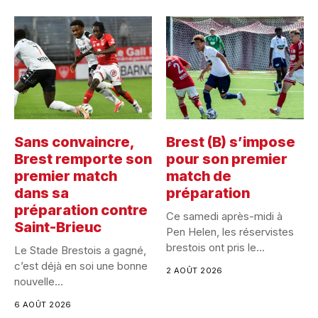
Sans convaincre,
Brest (B) s’impose
Brest remporte son
pour son premier
premier match
match de
dans sa
préparation
préparation contre
Ce samedi après-midi à
Saint-Brieuc
Pen Helen, les réservistes
brestois ont pris le...
Le Stade Brestois a gagné,
c’est déjà en soi une bonne
2 AOÛT 2026
nouvelle...
6 AOÛT 2026