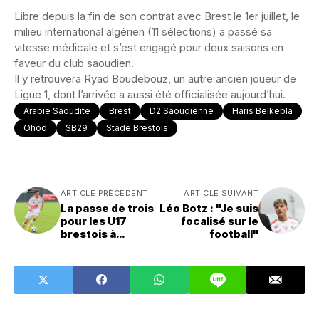
Libre depuis la fin de son contrat avec Brest le 1er juillet, le
milieu international algérien (11 sélections) a passé sa
vitesse médicale et s’est engagé pour deux saisons en
faveur du club saoudien.
Il y retrouvera Ryad Boudebouz, un autre ancien joueur de
Ligue 1, dont l’arrivée a aussi été officialisée aujourd’hui.
Arabie Saoudite
Brest
D2 Saoudienne
Haris Belkebla
Ohod
SB29
Stade Brestois
ARTICLE PRÉCÉDENT
ARTICLE SUIVANT
La passe de trois
Léo Botz : "Je suis
pour les U17
focalisé sur le
brestois à
football"
Carquefou !