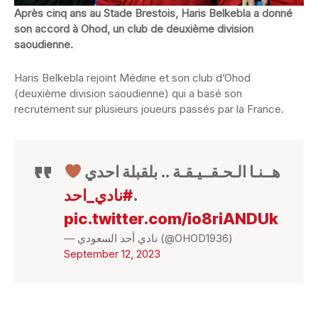
Après cinq ans au Stade Brestois, Haris Belkebla a donné
son accord à Ohod, un club de deuxième division
saoudienne.
Haris Belkebla rejoint Médine et son club d’Ohod
(deuxième division saoudienne) qui a basé son
recrutement sur plusieurs joueurs passés par la France.
هــنـا الـحـقــيـقـة .. بلقبلة احدي
#نادي_احد
.
pic.twitter.com/io8riANDUk
— نادي أحد السعودي (@OHOD1936)
September 12, 2023