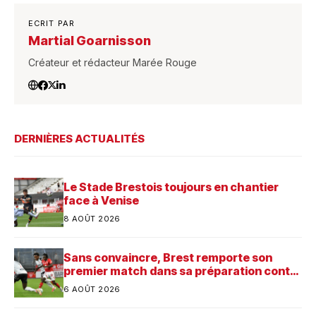
ECRIT PAR
Martial Goarnisson
Créateur et rédacteur Marée Rouge
DERNIÈRES ACTUALITÉS
Le Stade Brestois toujours en chantier
face à Venise
8 AOÛT 2026
Sans convaincre, Brest remporte son
premier match dans sa préparation contre
Saint-Brieuc
6 AOÛT 2026