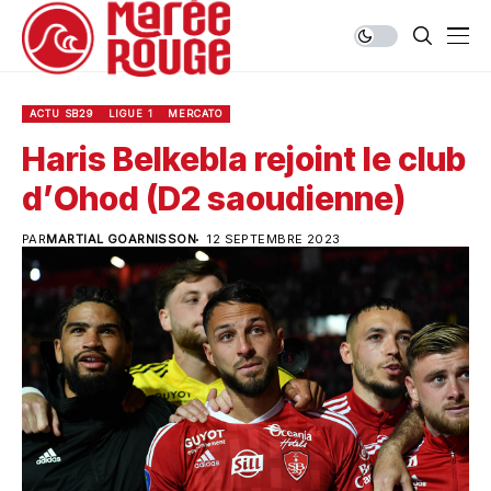
ACTU SB29
LIGUE 1
MERCATO
Haris Belkebla rejoint le club
d’Ohod (D2 saoudienne)
PAR
MARTIAL GOARNISSON
12 SEPTEMBRE 2023