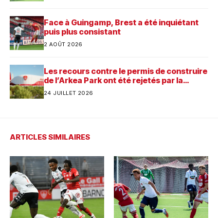
Face à Guingamp, Brest a été inquiétant
puis plus consistant
2 AOÛT 2026
Les recours contre le permis de construire
de l’Arkea Park ont été rejetés par la
justice. Quelle est désormais la prochaine
24 JUILLET 2026
étape pour le futur stade du Stade
Brestois ?
ARTICLES SIMILAIRES