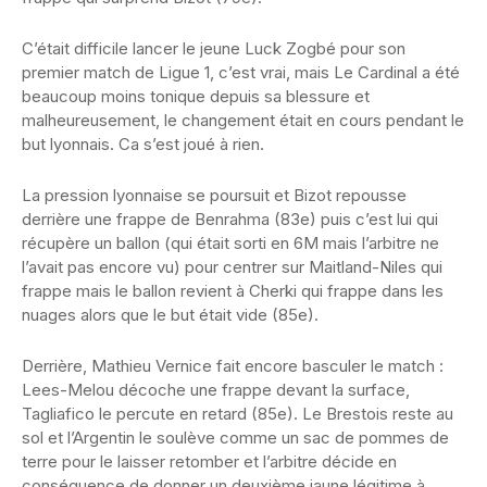
C’était difficile lancer le jeune Luck Zogbé pour son
premier match de Ligue 1, c’est vrai, mais Le Cardinal a été
beaucoup moins tonique depuis sa blessure et
malheureusement, le changement était en cours pendant le
but lyonnais. Ca s’est joué à rien.
La pression lyonnaise se poursuit et Bizot repousse
derrière une frappe de Benrahma (83e) puis c’est lui qui
récupère un ballon (qui était sorti en 6M mais l’arbitre ne
l’avait pas encore vu) pour centrer sur Maitland-Niles qui
frappe mais le ballon revient à Cherki qui frappe dans les
nuages alors que le but était vide (85e).
Derrière, Mathieu Vernice fait encore basculer le match :
Lees-Melou décoche une frappe devant la surface,
Tagliafico le percute en retard (85e). Le Brestois reste au
sol et l’Argentin le soulève comme un sac de pommes de
terre pour le laisser retomber et l’arbitre décide en
conséquence de donner un deuxième jaune légitime à