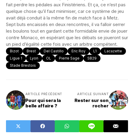
fait perdre les pédales aux Finistériens. Et ça, ce n’est pas
quelque chose qu’il faut minimiser, car ce système de jeu
avait déjà conduit à la même fin de match face à Metz.
Sept buts encaissés en deux rencontres, il va falloir serrer
les boulons tout en gardant cette formidable envie de jouer
contre Monaco, en espérant que les débats se joueront sur
un pied d’égalité cette fois avec un arbitre compétent.
Bizot
Brest
Del Castillo
Eric Roy
L1
Lacazette
Ligue 1
Lyon
OL
Pierre Sage
SB29
Stade Brestois
ARTICLE PRÉCÉDENT
ARTICLE SUIVANT
Pour qui sera la
Rester sur son
belle affaire ?
rocher