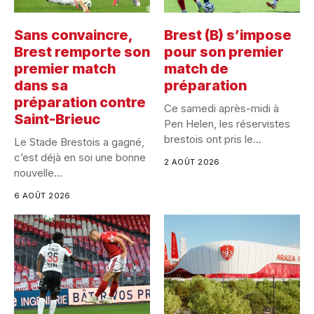
Sans convaincre,
Brest (B) s’impose
Brest remporte son
pour son premier
premier match
match de
dans sa
préparation
préparation contre
Ce samedi après-midi à
Saint-Brieuc
Pen Helen, les réservistes
brestois ont pris le...
Le Stade Brestois a gagné,
c’est déjà en soi une bonne
2 AOÛT 2026
nouvelle...
6 AOÛT 2026