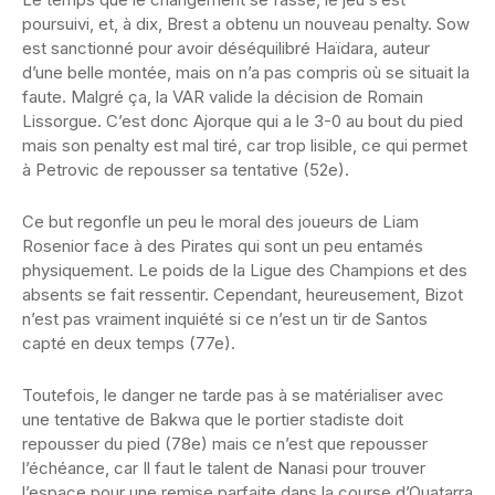
poursuivi, et, à dix, Brest a obtenu un nouveau penalty. Sow
est sanctionné pour avoir déséquilibré Haïdara, auteur
d’une belle montée, mais on n’a pas compris où se situait la
faute. Malgré ça, la VAR valide la décision de Romain
Lissorgue. C’est donc Ajorque qui a le 3-0 au bout du pied
mais son penalty est mal tiré, car trop lisible, ce qui permet
à Petrovic de repousser sa tentative (52e).
Ce but regonfle un peu le moral des joueurs de Liam
Rosenior face à des Pirates qui sont un peu entamés
physiquement. Le poids de la Ligue des Champions et des
absents se fait ressentir. Cependant, heureusement, Bizot
n’est pas vraiment inquiété si ce n’est un tir de Santos
capté en deux temps (77e).
Toutefois, le danger ne tarde pas à se matérialiser avec
une tentative de Bakwa que le portier stadiste doit
repousser du pied (78e) mais ce n’est que repousser
l’échéance, car Il faut le talent de Nanasi pour trouver
l’espace pour une remise parfaite dans la course d’Ouatarra