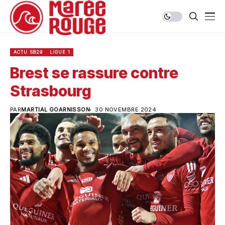
ACTU SB29
LIGUE 1
Brest se rassure contre
Strasbourg
PAR
MARTIAL GOARNISSON
30 NOVEMBRE 2024