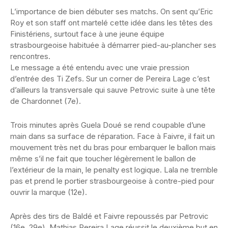
L’importance de bien débuter ses matchs. On sent qu’Eric
Roy et son staff ont martelé cette idée dans les têtes des
Finistériens, surtout face à une jeune équipe
strasbourgeoise habituée à démarrer pied-au-plancher ses
rencontres.
Le message a été entendu avec une vraie pression
d’entrée des Ti Zefs. Sur un corner de Pereira Lage c’est
d’ailleurs la transversale qui sauve Petrovic suite à une tête
de Chardonnet (7e).
Trois minutes après Guela Doué se rend coupable d’une
main dans sa surface de réparation. Face à Faivre, il fait un
mouvement très net du bras pour embarquer le ballon mais
même s’il ne fait que toucher légèrement le ballon de
l’extérieur de la main, le penalty est logique. Lala ne tremble
pas et prend le portier strasbourgeoise à contre-pied pour
ouvrir la marque (12e).
Après des tirs de Baldé et Faivre repoussés par Petrovic
(16e, 29e), Mathias Pereira Lage réussit le deuxième but en