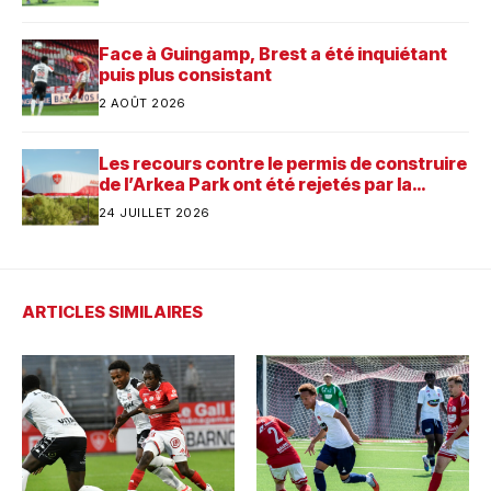
Face à Guingamp, Brest a été inquiétant
puis plus consistant
2 AOÛT 2026
Les recours contre le permis de construire
de l’Arkea Park ont été rejetés par la
justice. Quelle est désormais la prochaine
24 JUILLET 2026
étape pour le futur stade du Stade
Brestois ?
ARTICLES SIMILAIRES