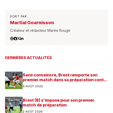
ECRIT PAR
Martial Goarnisson
Créateur et rédacteur Marée Rouge
DERNIÈRES ACTUALITÉS
Sans convaincre, Brest remporte son
premier match dans sa préparation contre
Saint-Brieuc
6 AOÛT 2026
Brest (B) s’impose pour son premier
match de préparation
2 AOÛT 2026