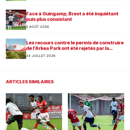
Face à Guingamp, Brest a été inquiétant
puis plus consistant
2 AOÛT 2026
Les recours contre le permis de construire
de l’Arkea Park ont été rejetés par la
justice. Quelle est désormais la prochaine
24 JUILLET 2026
étape pour le futur stade du Stade
Brestois ?
ARTICLES SIMILAIRES