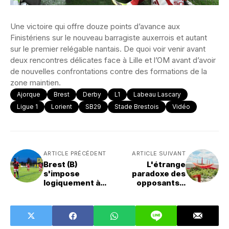
Une victoire qui offre douze points d’avance aux
Finistériens sur le nouveau barragiste auxerrois et autant
sur le premier relégable nantais. De quoi voir venir avant
deux rencontres délicates face à Lille et l’OM avant d’avoir
de nouvelles confrontations contre des formations de la
zone maintien.
Ajorque
Brest
Derby
L1
Labeau Lascary
Ligue 1
Lorient
SB29
Stade Brestois
Vidéo
ARTICLE PRÉCÉDENT
ARTICLE SUIVANT
Brest (B)
L'étrange
s'impose
paradoxe des
logiquement à
opposants à
Milizac
l'Arkea Park