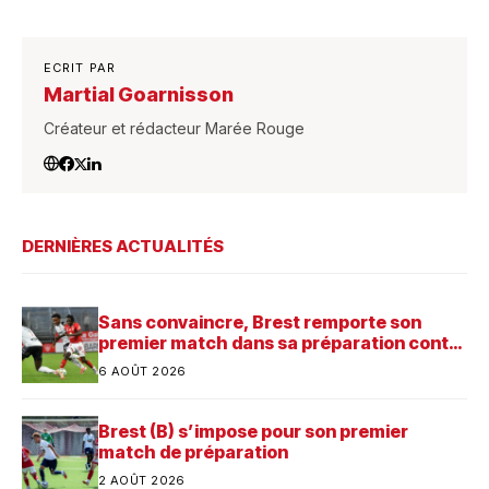
ECRIT PAR
Martial Goarnisson
Créateur et rédacteur Marée Rouge
DERNIÈRES ACTUALITÉS
Sans convaincre, Brest remporte son
premier match dans sa préparation contre
Saint-Brieuc
6 AOÛT 2026
Brest (B) s’impose pour son premier
match de préparation
2 AOÛT 2026