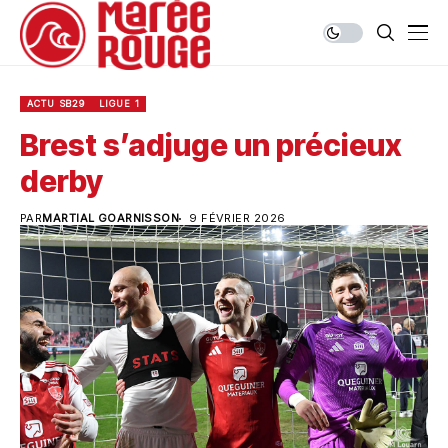
ACTU SB29
LIGUE 1
Brest s’adjuge un précieux
derby
PAR
MARTIAL GOARNISSON
9 FÉVRIER 2026