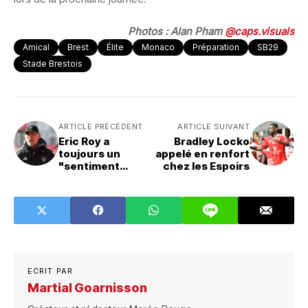
Photos : Alan Pham
@caps.visuals
Amical
Brest
Élite
Monaco
Préparation
SB29
Stade Brestois
ARTICLE PRÉCÉDENT
ARTICLE SUIVANT
Eric Roy a
Bradley Locko
toujours un
appelé en renfort
"sentiment
chez les Espoirs
d'injustice et
d’incompréhensi
on"
ECRIT PAR
Martial Goarnisson