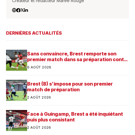
Créateur et rédacteur Marée Rouge
DERNIÈRES ACTUALITÉS
Sans convaincre, Brest remporte son
premier match dans sa préparation contre
Saint-Brieuc
6 AOÛT 2026
Brest (B) s’impose pour son premier
match de préparation
2 AOÛT 2026
Face à Guingamp, Brest a été inquiétant
puis plus consistant
2 AOÛT 2026