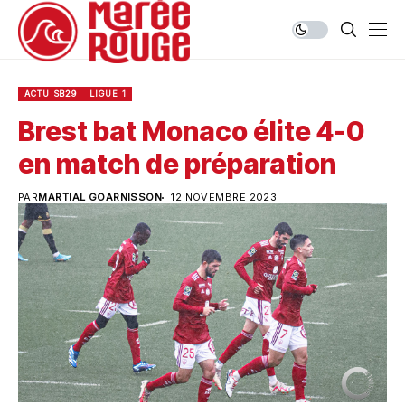
ACTU SB29
LIGUE 1
Brest bat Monaco élite 4-0
en match de préparation
PAR
MARTIAL GOARNISSON
12 NOVEMBRE 2023