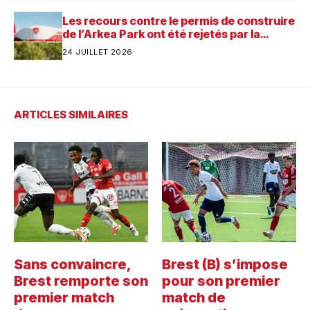
Les recours contre le permis de construire
de l’Arkea Park ont été rejetés par la
justice. Quelle est désormais la prochaine
24 JUILLET 2026
étape pour le futur stade du Stade
Brestois ?
ARTICLES SIMILAIRES
Sans convaincre,
Brest (B) s’impose
Brest remporte son
pour son premier
premier match
match de