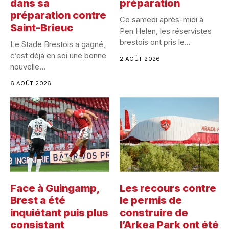
dans sa
préparation
préparation contre
Ce samedi après-midi à
Saint-Brieuc
Pen Helen, les réservistes
brestois ont pris le...
Le Stade Brestois a gagné,
c’est déjà en soi une bonne
2 AOÛT 2026
nouvelle...
6 AOÛT 2026
Face à Guingamp,
Les recours contre
Brest a été
le permis de
inquiétant puis plus
construire de
consistant
l’Arkea Park ont été