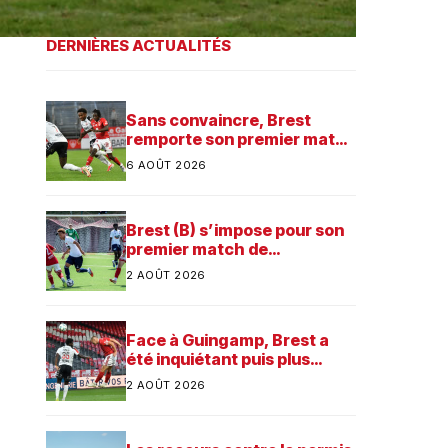
DERNIÈRES ACTUALITÉS
Sans convaincre, Brest
remporte son premier match
dans sa préparation contre
6 AOÛT 2026
Saint-Brieuc
Brest (B) s’impose pour son
premier match de
préparation
2 AOÛT 2026
Face à Guingamp, Brest a
été inquiétant puis plus
consistant
2 AOÛT 2026