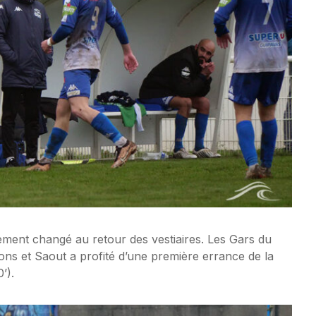
ement changé au retour des vestiaires. Les Gars du
ons et Saout a profité d’une première errance de la
’).