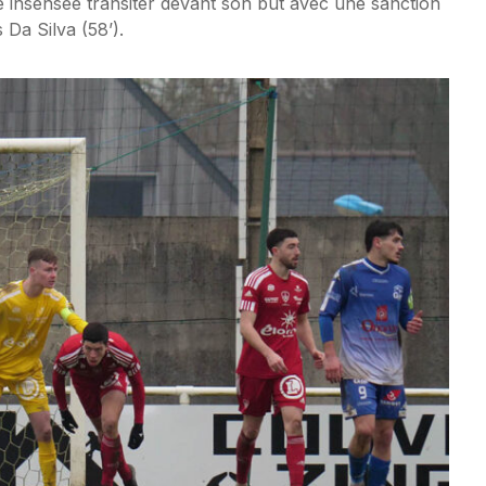
 insensée transiter devant son but avec une sanction
 Da Silva (58’).