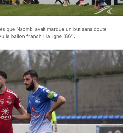
ilès que Nsombi avait marqué un but sans doute
u le ballon franchir la ligne (86’).