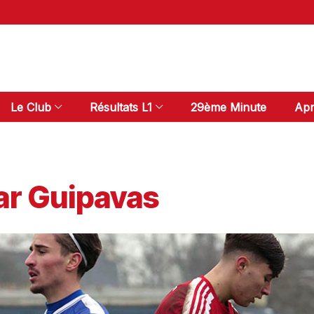
Le Club
Résultats L1
29ème Minute
Apr
par Guipavas