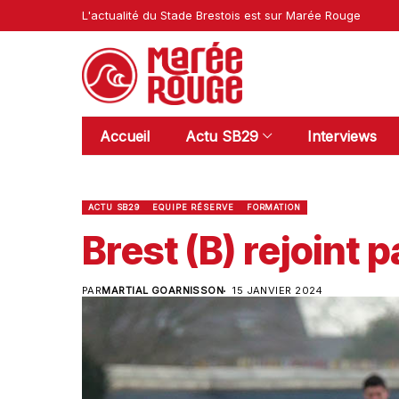
L'actualité du Stade Brestois est sur Marée Rouge
Accueil
Actu SB29
Interviews
ACTU SB29
EQUIPE RÉSERVE
FORMATION
Brest (B) rejoint 
PAR
MARTIAL GOARNISSON
15 JANVIER 2024