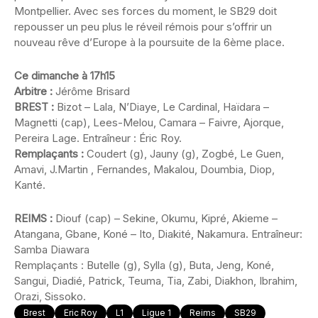
Montpellier. Avec ses forces du moment, le SB29 doit
repousser un peu plus le réveil rémois pour s’offrir un
nouveau rêve d’Europe à la poursuite de la 6ème place.
Ce dimanche à 17h15
Arbitre :
Jérôme Brisard
BREST :
Bizot – Lala, N’Diaye, Le Cardinal, Haïdara –
Magnetti (cap), Lees-Melou, Camara – Faivre, Ajorque,
Pereira Lage. Entraîneur : Éric Roy.
Remplaçants :
Coudert (g), Jauny (g), Zogbé, Le Guen,
Amavi, J.Martin , Fernandes, Makalou, Doumbia, Diop,
Kanté.
REIMS :
Diouf (cap) – Sekine, Okumu, Kipré, Akieme –
Atangana, Gbane, Koné – Ito, Diakité, Nakamura. Entraîneur:
Samba Diawara
Remplaçants : Butelle (g), Sylla (g), Buta, Jeng, Koné,
Sangui, Diadié, Patrick, Teuma, Tia, Zabi, Diakhon, Ibrahim,
Orazi, Sissoko.
Brest
Eric Roy
L1
Ligue 1
Reims
SB29