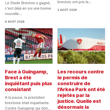
brestois ont pris le...
Le Stade Brestois a gagné,
c’est déjà en soi une bonne
2 AOÛT 2026
nouvelle...
6 AOÛT 2026
Face à Guingamp,
Les recours contre
Brest a été
le permis de
inquiétant puis plus
construire de
consistant
l’Arkea Park ont été
rejetés par la
A la pause, la prestation
justice. Quelle est
brestoise était inquiétante.
désormais la
Contre Guingamp qui doit...