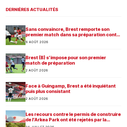
DERNIÈRES ACTUALITÉS
Sans convaincre, Brest remporte son
premier match dans sa préparation contre
Saint-Brieuc
6 AOÛT 2026
Brest (B) s’impose pour son premier
match de préparation
2 AOÛT 2026
Face à Guingamp, Brest a été inquiétant
puis plus consistant
2 AOÛT 2026
Les recours contre le permis de construire
de l’Arkea Park ont été rejetés par la
justice. Quelle est désormais la prochaine
24 JUILLET 2026