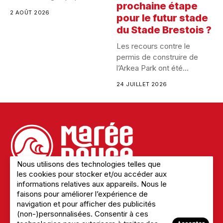
prochaine étape
2 AOÛT 2026
pour le futur stade
du Stade Brestois ?
Les recours contre le
permis de construire de
l’Arkea Park ont été...
24 JUILLET 2026
Nous utilisons des technologies telles que
les cookies pour stocker et/ou accéder aux
informations relatives aux appareils. Nous le
faisons pour améliorer l’expérience de
Mentions légales
navigation et pour afficher des publicités
Politique de confidentialité
(non-)personnalisées. Consentir à ces
A Propos du site