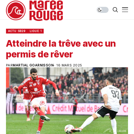
ACTU SB29
LIGUE 1
Atteindre la trêve avec un
permis de rêver
PAR
MARTIAL GOARNISSON
16 MARS 2025